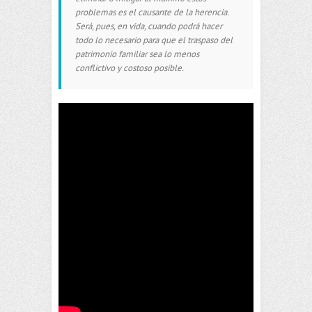
problemas es el causante de la herencia.
Será, pues, en vida, cuando podrá hacer
todo lo necesario para que el traspaso del
patrimonio familiar sea lo menos
conflictivo y costoso posible.